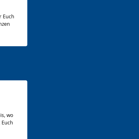
r Euch
enzen
is, wo
t Euch