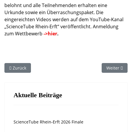
belohnt und alle Teilnehmenden erhalten eine
Urkunde sowie ein Überraschungspaket. Die
eingereichten Videos werden auf dem YouTube-Kanal
„ScienceTube Rhein-Erft“ veröffentlicht. Anmeldung
zum Wettbewerb
->hier
.
Vorheriger Beitrag: Kickoff im Silverberg-Gymnasium Bedburg
Nächster Bei
Zurück
Weiter
Aktuelle Beiträge
ScienceTube Rhein-Erft 2026 Finale